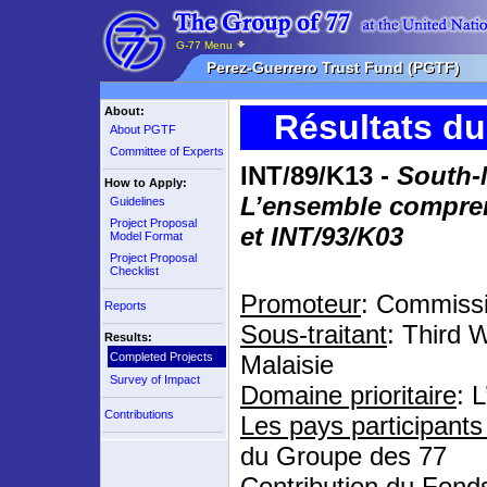
G-77 Menu
Perez-Guerrero Trust Fund (PGTF)
About:
Résultats du
About PGTF
Committee of Experts
INT/89/K13 -
South-N
How to Apply:
L’ensemble compren
Guidelines
Project Proposal
et INT/93/K03
Model Format
Project Proposal
Checklist
Promoteur
: Commiss
Reports
Sous-traitant
: Third 
Results:
Completed Projects
Malaisie
Survey of Impact
Domaine prioritaire
: 
Contributions
Les pays participants 
du Groupe des 77
Contribution du Fonds