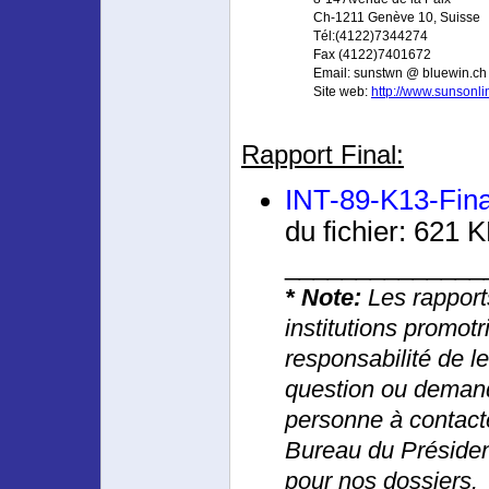
Ch-1211 Genève 10, Suisse
Tél:(4122)7344274
Fax (4122)7401672
Email: sunstwn @ bluewin.ch
Site web:
http://www.sunsonli
Rapport Final
:
INT-89-K13-Fina
du fichier: 621 
______________
* Note:
Les rapports
institutions promotr
responsabilité de le
question ou demand
personne à contacte
Bureau du Présiden
pour nos dossiers.