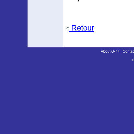
Retour
About G-77
|
Contac
©