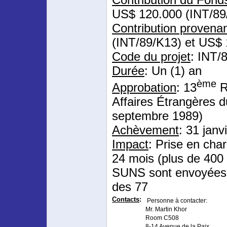
US$ 120.000 (INT/89
Contribution provenan
(INT/89/K13) et US$ 
Code du projet
: INT/
Durée
: Un (1) an
ème
Approbation
: 13
R
Affaires Étrangères 
septembre 1989)
Achèvement
: 31 janv
Impact
: Prise en cha
24 mois (plus de 400 
SUNS sont envoyées 
des 77
Contacts
:
Personne à contacter:
Mr. Martin Khor
Room C508
8-14 Avenue de la Paix